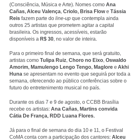
(Consciência, Música e Arte). Nomes como
Ana
Cañas, Alceu Valença
,
Criolo, Brisa Flow
e
Tássia
Reis
fazem parte do
line-up
que contempla ainda
outros 25 artistas que prometem agitar a capital
brasileira. Os ingressos, acessíveis, estarão
disponíveis a
R$ 30
, no valor de inteira.
Para o primeiro final de semana, que será gratuito,
artistas como
Tulipa Ruiz
,
Choro no Eixo
,
Oswaldo
Amorim, Mamulengo Lengo Tengo, Maglore
e
Akhi
Huna
se
apresentam no evento que seguirá por toda a
semana, oferecendo ao público conferências sobre o
futuro do entretenimento musical no país.
Durante os dias 7 e 9 de agosto, o CCBB Brasília
recebe os artistas:
Ana Cañas, Martins convida
Cátia De França, RDD Luana Flores.
Já para
o final de semana do dia 10 e 11, o Festival
CoMA conta com a participação dos cantores:
Alceu