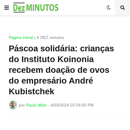
Página inicial
# DEZ minutos
Páscoa solidária: crianças
do Instituto Koinonia
recebem doação de ovos
do empresário André
Kubistchek
por
Paulo Melo
-
4/03/2024 02:58:00 PM