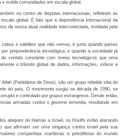
a e molda comunidades em escala global.
mbém no centro de disputas internacionais, refletindo as
escala global. É fato que a dependência internacional da
exo da nossa atual realidade interconectada, moldada pela
 cabos e satélites que não vemos, é justo quando países
por preponderância tecnológica, e quando a sociedade já
s do contato constante com meios tecnológicos que uma
camente o trânsito global de dados, informações, vídeos e
 Allah
(Partidários de Deus), são um grupo rebelde xiita do
norte do país. O movimento surgiu na década de 1990, se
rrupto e controlado por grupos estrangeiros. Desde então,
ências armadas contra o governo iemenita, resultando em
dos ataques do Hamas a Israel, os Houthi estão atacando
o que afirmam ser uma vingança contra Israel pela sua
maiores companhias marítimas e petrolíferas do mundo