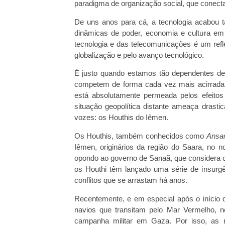
paradigma de organização social, que conect
De uns anos para cá, a tecnologia acabou ta
dinâmicas de poder, economia e cultura em 
tecnologia e das telecomunicações é um refl
globalização e pelo avanço tecnológico.
É justo quando estamos tão dependentes de
competem de forma cada vez mais acirrada 
está absolutamente permeada pelos efeito
situação geopolítica distante ameaça drasti
vozes: os Houthis do Iêmen.
Os Houthis, também conhecidos como
Ansar
Iêmen, originários da região do Saara, no 
opondo ao governo de Sanaã, que considera co
os Houthi têm lançado uma série de insurg
conflitos que se arrastam há anos.
Recentemente, e em especial após o início 
navios que transitam pelo Mar Vermelho, n
campanha militar em Gaza. Por isso, as 