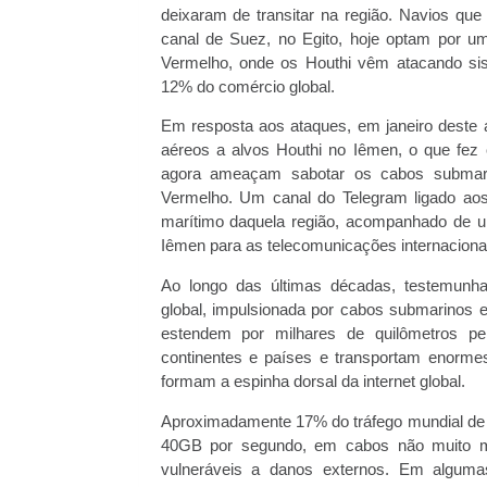
deixaram de transitar na região. Navios qu
canal de Suez, no Egito, hoje optam por um
Vermelho, onde os Houthi vêm atacando si
12% do comércio global.
Em resposta aos ataques, em janeiro deste 
aéreos a alvos Houthi no Iêmen, o que fez
agora ameaçam sabotar os cabos submar
Vermelho. Um canal do Telegram ligado aos
marítimo daquela região, acompanhado de u
Iêmen para as telecomunicações internaciona
Ao longo das últimas décadas, testemun
global, impulsionada por cabos submarinos 
estendem por milhares de quilômetros pe
continentes e países e transportam enorme
formam a espinha dorsal da internet global.
Aproximadamente 17% do tráfego mundial de i
40GB por segundo, em cabos não muito ma
vulneráveis a danos externos. Em alguma