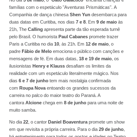
famílias com o espetáculo "Aventuras Prismáticas". A
Companhia de dança chinesa
Shen Yun
desembarca para
duas datas em Curitiba, nos dias
7 e 8
. Em
9 de maio
às
21h, The
Calling
apresenta parte da tão esperada turnê
pelo Brasil. O humorista
Paul Cabanes
promete trazer
Paris a Curitiba no dia
10
, às 21h. Em
12 de maio
, o
padre
Fábio de Melo
emociona o público com canções e
mensagens de fé. Em duas datas,
18 e 19 de maio
, os
ilusionistas
Henry e Klauss
desafiam os limites da
realidade com um espetáculo literalmente mágico. Nos
dias
6 e 7 de junho
tem mais nostalgia confirmada
com
Roupa Nova
entoando os grandes sucessos da
carreira no palco do maior teatro do Paraná. A
cantora
Alcione
chega em
8 de junho
para uma noite de
muito samba.
No dia
22
, o cantor
Daniel Boaventura
promete um show
em que revisita a própria carreira. Para o dia
29 de junho
,
há entretenimento para todos os gostos e idades no Teatro