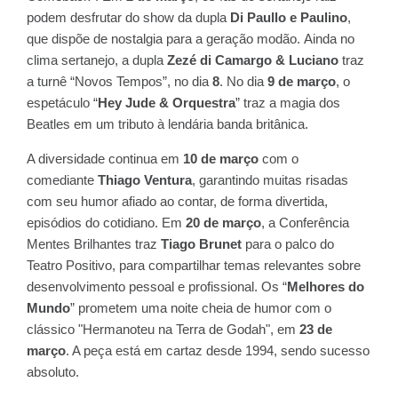
podem desfrutar do show da dupla
Di Paullo e Paulino
,
que dispõe de nostalgia para a geração modão. Ainda no
clima sertanejo, a dupla
Zezé di Camargo & Luciano
traz
a turnê “Novos Tempos”, no dia
8
. No dia
9 de março
, o
espetáculo “
Hey Jude & Orquestra
” traz a magia dos
Beatles em um tributo à lendária banda britânica.
A diversidade continua em
10 de março
com o
comediante
Thiago Ventura
, garantindo muitas risadas
com seu humor afiado ao contar, de forma divertida,
episódios do cotidiano. Em
20 de março
, a Conferência
Mentes Brilhantes traz
Tiago Brunet
para o palco do
Teatro Positivo, para compartilhar temas relevantes sobre
desenvolvimento pessoal e profissional. Os “
Melhores do
Mundo
” prometem uma noite cheia de humor com o
clássico "Hermanoteu na Terra de Godah", em
23 de
março
. A peça está em cartaz desde 1994, sendo sucesso
absoluto.