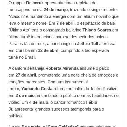
O rapper
Delacruz
apresenta rimas repletas de
mensagens no dia
24 de março
, trazendo o single recente
“Aladdin” e mantendo a energia com um álbum novinho que
leva o mesmo nome. Em
7 de abril
, o espetáculo de balé
"Último Ato" traz o consagrado bailarino
Thiago Soares
em
última turnê internacional para se despedir dos palcos.
Para os fãs de rock, a banda inglesa
Jethro Tull
aterrissa
em Curitiba em
12 de abril
, cumprindo a tão esperada
turnê no Brasil.
A cantora sertaneja
Roberta Miranda
assume o palco
em
27 de abril
, prometendo uma noite cheia de emoções e
canções marcantes. Com um instrumental
ímpar,
Yamandu Costa
retorna ao palco do Teatro Positivo
em
2 de maio
, encantando o público com as habilidades no
violão. Em
4 de maio
, o cantor romântico
Fábio
Jr.
apresenta grandes sucessos atemporais para o
público.
No dia
5 de maio
, o “
Gato Galáctico
” encanta crianças e