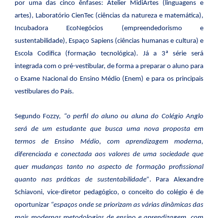
por uma das cinco ênfases: Atelier MidiArtes (linguagens e
artes), Laboratório CienTec (ciências da natureza e matemática),
Incubadora EcoNegócios (empreendedorismo e
sustentabilidade), Espaço Sapiens (ciências humanas e cultura) e
Escola Codifica (formação tecnológica). Já a 3ª série será
integrada com o pré-vestibular, de forma a preparar o aluno
para
o Exame Nacional do Ensino Médio (Enem) e para os principais
vestibulares do País.
Segundo Fozzy,
“o perfil do aluno ou aluna do Colégio Anglo
será de um estudante que busca uma nova proposta em
termos de Ensino Médio, com aprendizagem moderna,
diferenciada e conectada aos valores de uma sociedade que
quer mudanças tanto no aspecto de formação profissional
quanto nas práticas de sustentabilidade”
. Para Alexandre
Schiavoni, vice-diretor pedagógico, o conceito do colégio é de
oportunizar
“espaços onde se priorizam as várias dinâmicas das
mais modernas metodologias de ensino e aprendizagem, com