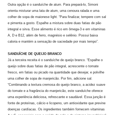
Outra opção é o sanduíche de atum. Para prepará-lo, Simoni
orienta misturar uma lata de atum, uma cenoura ralada e uma
colher de sopa de maionese light. “Para finalizar, tempere com sal
e pimenta a gosto. Espalhe a mistura sobre duas fatias de pão
integral e sirva. Esse alimento é rico em ômega-3 e em vitaminas
A, D e B12, além de ferro, magnésio e selênio. Possui baixa
caloria e mantém a sensação de saciedade por mais tempo”.
SANDUÍCHE DE QUEIJO BRANCO
Já a terceira receita é o sanduíche de queijo branco. “Espalhe o
queijo sobre duas fatias de pão integral, acrescente o tomate
fresco, em fatias ou picado na quantidade que desejar, e polvilhe
uma colher de sopa de manjericão. Por fim, adicione sal.
“Combinando a textura cremosa do queijo branco, a acidez suave
do tomate e a fragrância do manjericão, este sanduíche oferece
uma experiência deliciosa, refrescante e saudável. Essa junção é
fonte de proteínas, cálcio e licopeno, um antioxidante que previne
doenças cardíacas. Os ingredientes também fornecem vitaminas