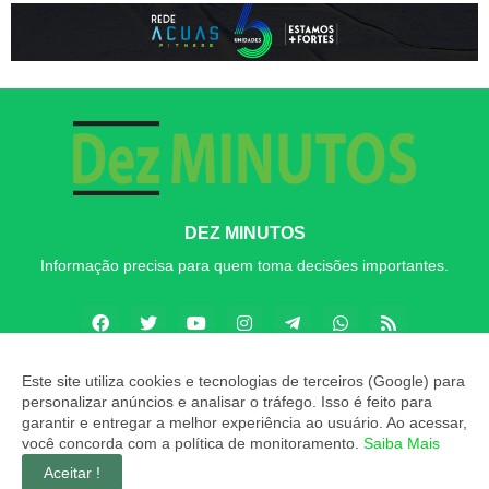
DEZ MINUTOS
Informação precisa para quem toma decisões importantes.
Este site utiliza cookies e tecnologias de terceiros (Google) para
personalizar anúncios e analisar o tráfego. Isso é feito para
Copyright ©
2026
Dez MINUTOS
garantir e entregar a melhor experiência ao usuário. Ao acessar,
você concorda com a política de monitoramento.
Saiba Mais
INÍCIO
SOBRE
CONTATO
LGPD
EXPEDIENTE
Aceitar !
EDITORIAL
MÍDIA KIT
Dez MINUTOS ZAP