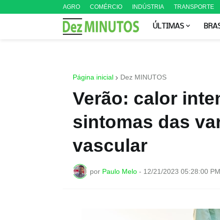
AGRO
COMÉRCIO
INDÚSTRIA
TRANSPORTE
ÚLTIMAS
BRA
Página inicial
Dez MINUTOS
Verão: calor int
sintomas das vari
vascular
por
Paulo Melo
-
12/21/2023 05:28:00 P