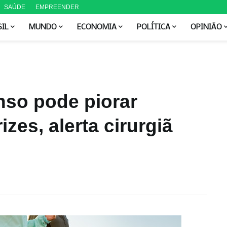
SAÚDE
EMPREENDER
SIL
MUNDO
ECONOMIA
POLÍTICA
OPINIÃO
enso pode piorar
zes, alerta cirurgiã
M