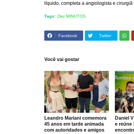
líquido, completa a angiologista e cirurgiã
Tags:
Dez MINUTOS
Facebook
Twitter
Você vai gostar
Leandro Mariani comemora
Daniel V
45 anos em tarde animada
e reúne 
com autoridades e amigos
encontr