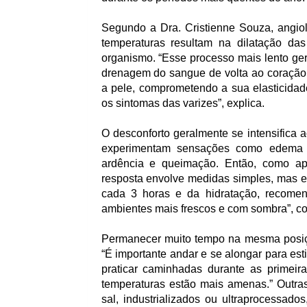
Segundo a Dra. Cristienne Souza, angiolo
temperaturas resultam na dilatação da
organismo. “Esse processo mais lento ge
drenagem do sangue de volta ao coração.
a pele, comprometendo a sua elasticidade
os sintomas das varizes”, explica.
O desconforto geralmente se intensifica a
experimentam sensações como edema e
ardência e queimação. Então, como apr
resposta envolve medidas simples, mas efi
cada 3 horas e da hidratação, recomen
ambientes mais frescos e com sombra”, co
Permanecer muito tempo na mesma posiç
“É importante andar e se alongar para e
praticar caminhadas durante as primei
temperaturas estão mais amenas.” Outra
sal, industrializados ou ultraprocessa