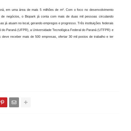
raná, em uma área de mais 5 milhões de m². Com o foco no desenvolvimento
 de negócios, o Biopark já conta com mais de duas mil pessoas circulando
sas já atuam no local, gerando empregos e progresso. Três instituições federais
ral do Paraná (UFPR), a Universidade Tecnológica Federal do Paraná (UTFPR) e
k deve receber mais de 500 empresas, ofertar 30 mil postos de trabalho e ter