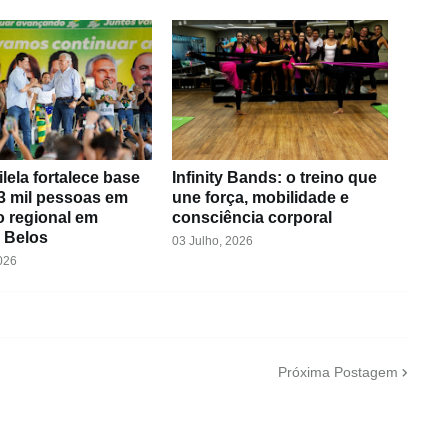
ilela fortalece base
Infinity Bands: o treino que
3 mil pessoas em
une força, mobilidade e
o regional em
consciência corporal
 Belos
03 Julho, 2026
026
Próxima Postagem