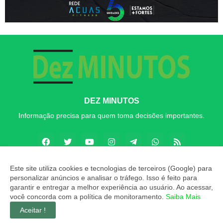
DEZ MINUTOS
Informação precisa para quem toma decisões importantes.
Este site utiliza cookies e tecnologias de terceiros (Google) para
personalizar anúncios e analisar o tráfego. Isso é feito para
Copyright ©
2026
Dez MINUTOS
garantir e entregar a melhor experiência ao usuário. Ao acessar,
você concorda com a política de monitoramento.
Saiba Mais
INÍCIO
SOBRE
CONTATO
LGPD
EXPEDIENTE
Aceitar !
EDITORIAL
MÍDIA KIT
Dez MINUTOS ZAP