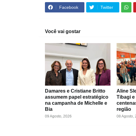
Facebook
Twitter
Você vai gostar
Damares e Cristiane Britto
Aline Sl
assumem papel estratégico
Tibagi e
na campanha de Michelle e
centenas
Bia
região
09 Agosto, 2026
08 Agosto,