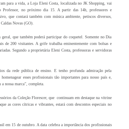
ram para a vida, a Loja Eleni Costa, localizada no JK Shopping, vai
rofessor, no próximo dia 15. A partir das 14h, professores e
sivo, que contará também com música ambiente, petiscos diversos,
m Caldas Novas (GO).
em geral, que também poderá participar do coquetel. Somente no Dia
is de 200 visitantes. A grife trabalha eminentemente com bolsas e
riadas. Segundo a proprietária Eleni Costa, professoras e servidoras
ios da rede pública de ensino. E tenho profunda admiração pela
 homenagear esses profissionais tão importantes para nosso país e,
m a nossa marca”, completa.
essórios da Coleção Florescer, que continuam em destaque na vitrine
aque as cores cítricas e vibrantes, estará com descontos especiais no
l em 15 de outubro. A data celebra a importância dos profissionais