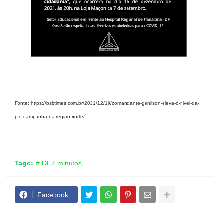
Fonte: https://bsbtimes.com.br/2021/12/10/comandante-genilson-eleva-o-nivel-da-
pre-campanha-na-regiao-norte/
Tags:
# DEZ minutos
Facebook