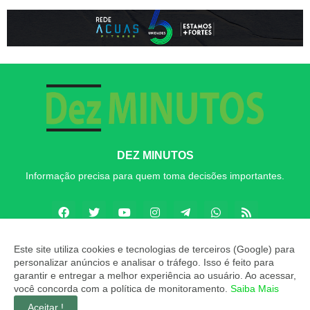
DEZ MINUTOS
Informação precisa para quem toma decisões importantes.
Este site utiliza cookies e tecnologias de terceiros (Google) para
personalizar anúncios e analisar o tráfego. Isso é feito para
Copyright ©
2026
Dez MINUTOS
garantir e entregar a melhor experiência ao usuário. Ao acessar,
você concorda com a política de monitoramento.
Saiba Mais
INÍCIO
SOBRE
CONTATO
LGPD
EXPEDIENTE
Aceitar !
EDITORIAL
MÍDIA KIT
Dez MINUTOS ZAP