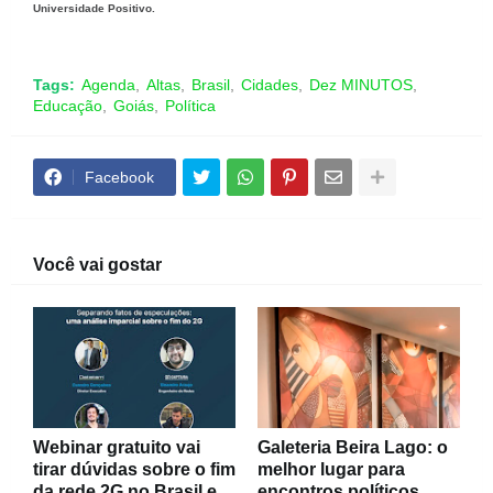
Universidade Positivo.
Tags:
Agenda
Altas
Brasil
Cidades
Dez MINUTOS
Educação
Goiás
Política
Facebook
Você vai gostar
Webinar gratuito vai
Galeteria Beira Lago: o
tirar dúvidas sobre o fim
melhor lugar para
da rede 2G no Brasil e
encontros políticos