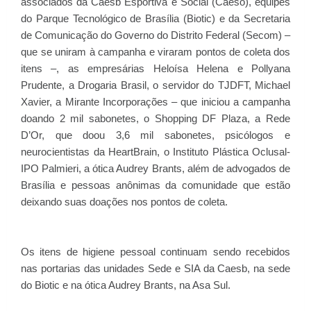
associados da Caesb Esportiva e Social (Caeso), equipes
do Parque Tecnológico de Brasília (Biotic) e da Secretaria
de Comunicação do Governo do Distrito Federal (Secom) –
que se uniram à campanha e viraram pontos de coleta dos
itens –, as empresárias Heloísa Helena e Pollyana
Prudente, a Drogaria Brasil, o servidor do TJDFT, Michael
Xavier, a Mirante Incorporações – que iniciou a campanha
doando 2 mil sabonetes, o Shopping DF Plaza, a Rede
D’Or, que doou 3,6 mil sabonetes, psicólogos e
neurocientistas da HeartBrain, o Instituto Plástica Oclusal-
IPO Palmieri, a ótica Audrey Brants, além de advogados de
Brasília e pessoas anônimas da comunidade que estão
deixando suas doações nos pontos de coleta.
Os itens de higiene pessoal continuam sendo recebidos
nas portarias das unidades Sede e SIA da Caesb, na sede
do Biotic e na ótica Audrey Brants, na Asa Sul.