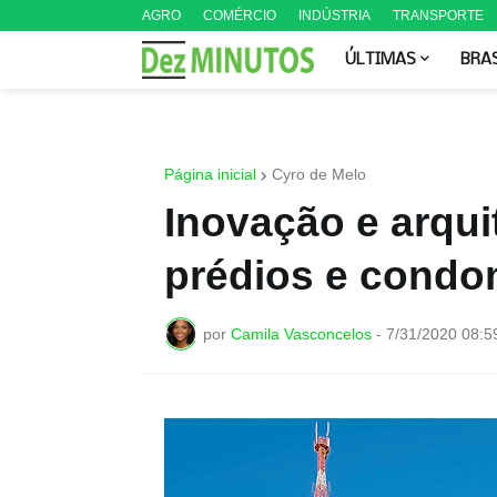
AGRO
COMÉRCIO
INDÚSTRIA
TRANSPORTE
ÚLTIMAS
BRA
Página inicial
Cyro de Melo
Inovação e arquit
prédios e condo
por
Camila Vasconcelos
-
7/31/2020 08:5